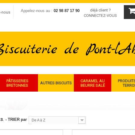
déjà client ?
Appelez-nous au :
02 98 87 17 90
z-nous
CONNECTEZ-VOUS
PÂTISSERIES
CARAMEL AU
PRODUIT
AUTRES BISCUITS
BRETONNES
BEURRE SALÉ
TERRO
s.
- TRIER par
De A à Z