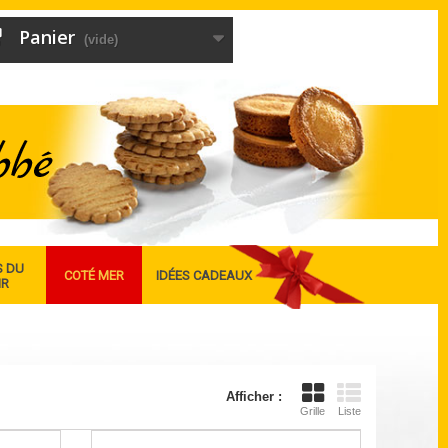
Panier
(vide)
S DU
COTÉ MER
IDÉES CADEAUX
IR
Afficher :
Grille
Liste