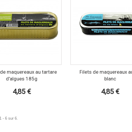
s de maquereaux au tartare
Filets de maquereaux au
d'algues 185g
blanc
4,85 €
4,85 €
 - 6 sur 6.