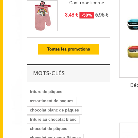
Gant rose licorne
3,48 €
6,95 €
-50%
Toutes les promotions
MOTS-CLÉS
Dé
friture de pâques
assortiment de paques
chocolat blanc de pâques
friture au chocolat blanc
chocolat de pâques
chocolat noir pour Pâques