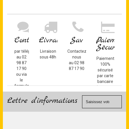
Contact
Livraison
Sav
Paiement
Sécurisé
par téléphone
Livraison
Contactez-
au 02
sous 48h
nous
Paiement
98 87
au 02 98
100%
17 90
87 17 90
sécurisé
ou via
par carte
le
bancaire
formulaire
(Mastercard,
de
Visa, ...) et
contact
Lettre d'informations
chèque.