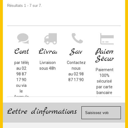
Résultats 1 - 7 sur 7.
Contact
Livraison
Sav
Paiement
Sécurisé
par téléphone
Livraison
Contactez-
au 02
sous 48h
nous
Paiement
98 87
au 02 98
100%
17 90
87 17 90
sécurisé
ou via
par carte
le
bancaire
formulaire
(Mastercard,
de
Visa, ...) et
contact
Lettre d'informations
chèque.