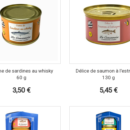
e de sardines au whisky
Délice de saumon à l'es
60 g
130 g
3,50 €
5,45 €