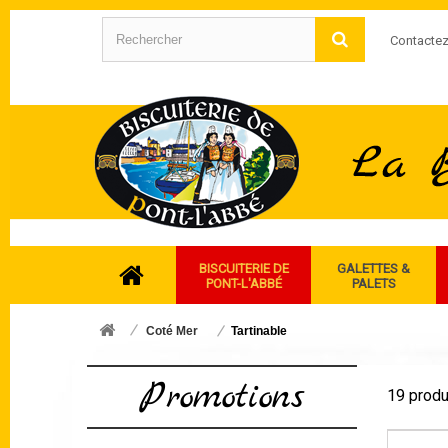
Contacte
BISCUITERIE DE
GALETTES &
PONT-L'ABBÉ
PALETS
Coté Mer
Tartinable
Promotions
19 produ