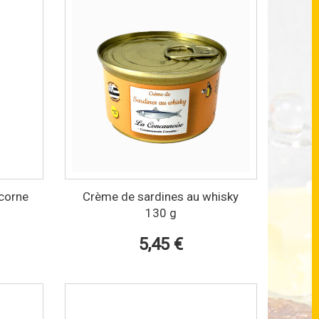
icorne
Crème de sardines au whisky
130 g
5,45 €