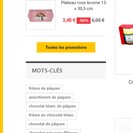
Plateau rose licorne 15
x 30,5 cm
3,48 €
6,95 €
-50%
Toutes les promotions
MOTS-CLÉS
Co
friture de pâques
assortiment de paques
chocolat blanc de pâques
friture au chocolat blanc
chocolat de pâques
chocolat noir pour Pâques