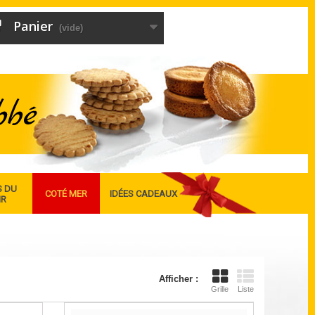
Panier
(vide)
S DU
COTÉ MER
IDÉES CADEAUX
IR
Afficher :
Grille
Liste