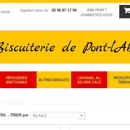
déjà client ?
Appelez-nous au :
02 98 87 17 90
z-nous
CONNECTEZ-VOUS
PÂTISSERIES
CARAMEL AU
PRODUIT
AUTRES BISCUITS
BRETONNES
BEURRE SALÉ
TERRO
its.
- TRIER par
De A à Z