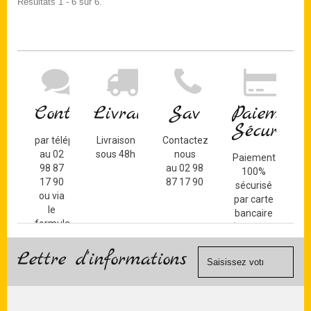
Résultats 1 - 6 sur 6.
Contact
Livraison
Sav
Paiement
Sécurisé
par téléphone
Livraison
Contactez-
au 02
sous 48h
nous
Paiement
98 87
au 02 98
100%
17 90
87 17 90
sécurisé
ou via
par carte
le
bancaire
formulaire
(Mastercard,
de
Visa, ...) et
contact
Lettre d'informations
chèque.