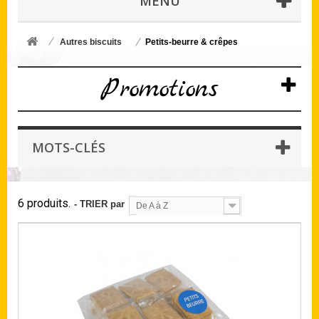
MENU
Autres biscuits
Petits-beurre & crêpes
Promotions
MOTS-CLÉS
6 produits.
- TRIER par
De A à Z