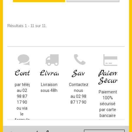
Résultats 1 - 11 sur 11.
Contact
Livraison
Sav
Paiement
Sécurisé
par téléphone
Livraison
Contactez-
au 02
sous 48h
nous
Paiement
98 87
au 02 98
100%
17 90
87 17 90
sécurisé
ou via
par carte
le
bancaire
formulaire
(Mastercard,
de
Visa, ...) et
contact