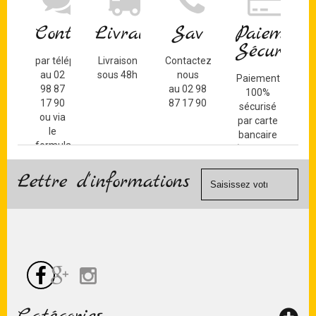
Contact
Livraison
Sav
Paiement
Sécurisé
par téléphone
Livraison
Contactez-
au 02
sous 48h
nous
Paiement
98 87
au 02 98
100%
17 90
87 17 90
sécurisé
ou via
par carte
le
bancaire
formulaire
(Mastercard,
de
Visa, ...) et
contact
Lettre d'informations
chèque.