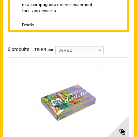
et
accompagnera merveilleusement
tous vos desserts
Détails
6 produits.
- TRIER par
De A à Z