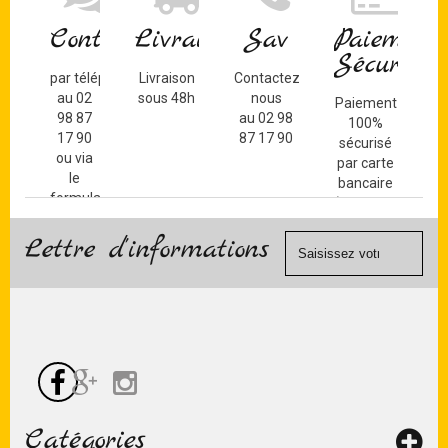
Contact
Livraison
Sav
Paiement
Sécurisé
par téléphone
Livraison
Contactez-
au 02
sous 48h
nous
Paiement
98 87
au 02 98
100%
17 90
87 17 90
sécurisé
ou via
par carte
le
bancaire
formulaire
(Mastercard,
de
Visa, ...) et
contact
Lettre d'informations
chèque.
Catégories