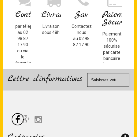
Contact
Livraison
Sav
Paiement
Sécurisé
par téléphone
Livraison
Contactez-
au 02
sous 48h
nous
Paiement
98 87
au 02 98
100%
17 90
87 17 90
sécurisé
ou via
par carte
le
bancaire
formulaire
(Mastercard,
de
Visa, ...) et
contact
Lettre d'informations
chèque.