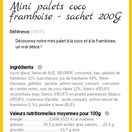
Mini palets coco
framboise - sachet 200G
Référence
310115
Découvrez notre mini palet à la coco et à la framboise,
un vrai délice !
Ingrédients
sucre glace, farine de BLÉ, BEURRE concentré, eau, pépites de
framboise 12% (saccharose, jus de framboise 43%, fibres
d'avoines, gélifiant : pectine, arôme naturel, colorant : concentré
de carotte noire), noix de coco râpée 12%, blancs d'ŒUFS
reconstitués (eau, blancs d'ŒUFS en poudre pasteurisés (blancs
d'ŒUFS, correcteur d'acidité : acide citrique)), arôme naturel de
framboise (1 %), poudre à lever (BLÉ).
Valeurs nutritionnelles moyennes pour 100g
énergie…………………2149KJ/515 Kcal matières
grasses.................30,3 g dont acides gras saturés.....22,5 g
glucides...............................53,7 g dont