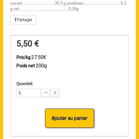
sucres..........................35,3 g protéines..............................5,1
g sel........................................0,28g
Partager
5,50 €
27.50€
Prix/kg
200g
Poids net
Quantité
Ajouter au panier