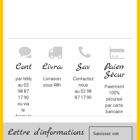
Contact
Livraison
Sav
Paiement
Sécurisé
par téléphone
Livraison
Contactez-
au 02
sous 48h
nous
Paiement
98 87
au 02 98
100%
17 90
87 17 90
sécurisé
ou via
par carte
le
bancaire
formulaire
(Mastercard,
de
Visa, ...) et
contact
Lettre d'informations
chèque.