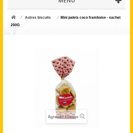
MENU
Autres biscuits
Mini palets coco framboise - sachet
200G
Agrandir l'image