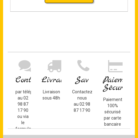
Contact
Livraison
Sav
Paiement
Sécurisé
par téléphone
Livraison
Contactez-
au 02
sous 48h
nous
Paiement
98 87
au 02 98
100%
17 90
87 17 90
sécurisé
ou via
par carte
le
bancaire
formulaire
(Mastercard,
de
Visa, ...) et