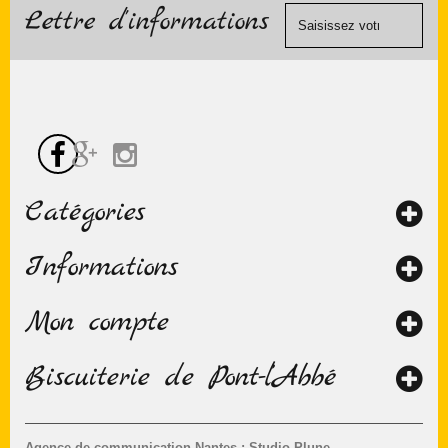
contact
Lettre d'informations
chèque.
Catégories
Informations
Mon compte
Biscuiterie de Pont-l’Abbé
Agence de communication Nantes : Studio Plune