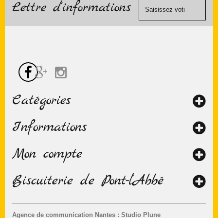
contact
Lettre d'informations
chèque.
Catégories
Informations
Mon compte
Biscuiterie de Pont-l’Abbé
Agence de communication Nantes : Studio Plune