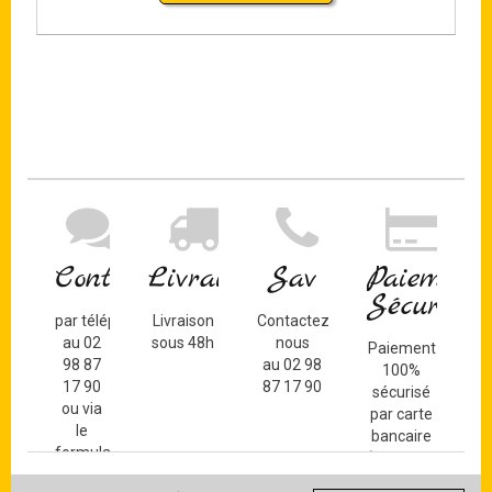
Contact
Livraison
Sav
Paiement
Sécurisé
par téléphone
Livraison
Contactez-
au 02
sous 48h
nous
Paiement
98 87
au 02 98
100%
17 90
87 17 90
sécurisé
ou via
par carte
le
bancaire
formulaire
(Mastercard,
de
Visa, ...) et