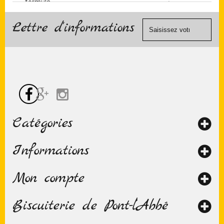
formulaire
(Mastercard,
de
Visa, ...) et
contact
Lettre d'informations
chèque.
Catégories
Informations
Mon compte
Biscuiterie de Pont-l’Abbé