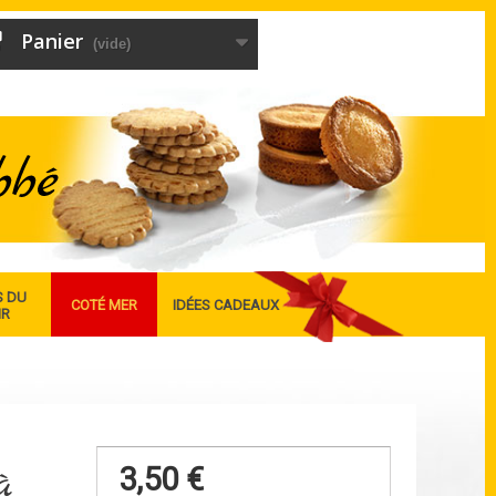
Panier
(vide)
S DU
COTÉ MER
IDÉES CADEAUX
IR
à
3,50 €