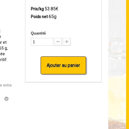
53.85€
Prix/kg
65g
Poids net
t
Quantité
e
r et
65 g,
née
itif.
Ajouter au panier
ve extra
g