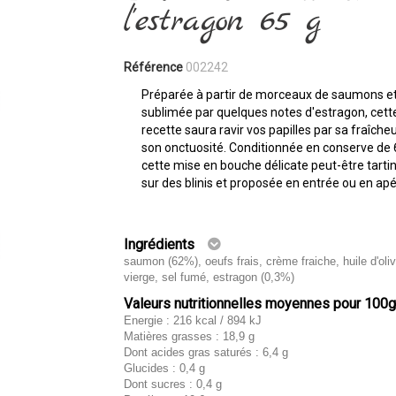
l'estragon 65 g
Référence
002242
Préparée à partir de morceaux de saumons e
sublimée par quelques notes d'estragon, cett
recette saura ravir vos papilles par sa fraîcheu
son onctuosité. Conditionnée en conserve de 
cette mise en bouche délicate peut-être tarti
sur des blinis et proposée en entrée ou en apér
Ingrédients
saumon (62%), oeufs frais, crème fraiche, huile d'oli
vierge, sel fumé, estragon (0,3%)
Valeurs nutritionnelles moyennes pour 100
Energie : 216 kcal / 894 kJ
Matières grasses : 18,9 g
Dont acides gras saturés : 6,4 g
Glucides : 0,4 g
Dont sucres : 0,4 g