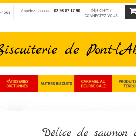
déjà client ?
Appelez-nous au :
02 98 87 17 90
z-nous
CONNECTEZ-VOUS
PÂTISSERIES
CARAMEL AU
PRODUIT
AUTRES BISCUITS
BRETONNES
BEURRE SALÉ
TERRO
Délice de saumon 