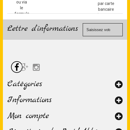
ou via
par carte
le
bancaire
formulaire
(Mastercard,
de
Visa, ...) et
contact
Lettre d'informations
chèque.
Catégories
Informations
Mon compte