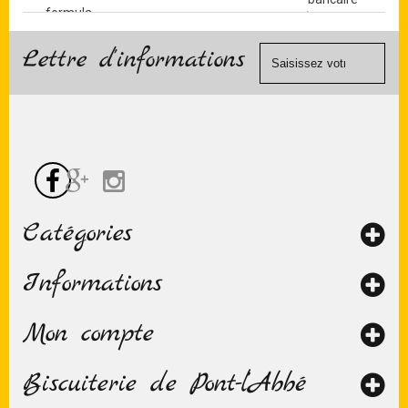
formulaire
(Mastercard,
de
Visa, ...) et
contact
Lettre d'informations
chèque.
Catégories
Informations
Mon compte
Biscuiterie de Pont-l’Abbé