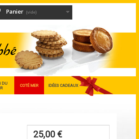
Panier
(vide)
S DU
COTÉ MER
IDÉES CADEAUX
IR
25,00 €