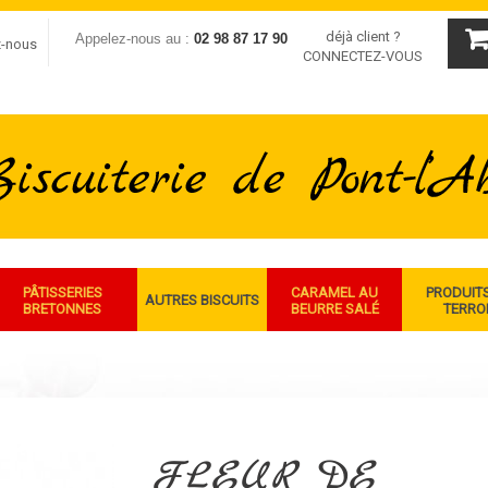
déjà client ?
Appelez-nous au :
02 98 87 17 90
z-nous
CONNECTEZ-VOUS
PÂTISSERIES
CARAMEL AU
PRODUIT
AUTRES BISCUITS
BRETONNES
BEURRE SALÉ
TERRO
FLEUR DE