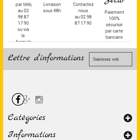
Sécurisé
par téléphone
Livraison
Contactez-
au 02
sous 48h
nous
Paiement
98 87
au 02 98
100%
17 90
87 17 90
sécurisé
ou via
par carte
le
bancaire
formulaire
(Mastercard,
de
Visa, ...) et
contact
Lettre d'informations
chèque.
Catégories
Informations