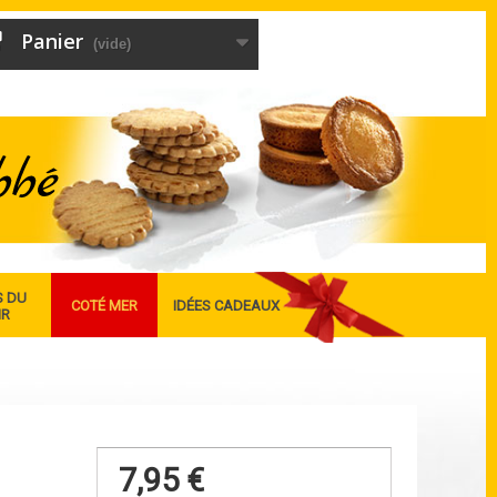
Panier
(vide)
S DU
COTÉ MER
IDÉES CADEAUX
IR
7,95 €