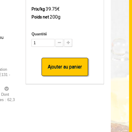
39.75€
Prix/kg
200g
Poids net
Quantité
ou
Ajouter au panier
ation
E131 -
g
g Dont
es : 62,3