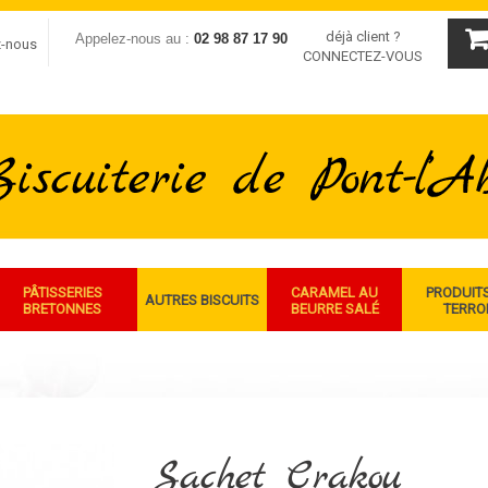
déjà client ?
Appelez-nous au :
02 98 87 17 90
z-nous
CONNECTEZ-VOUS
PÂTISSERIES
CARAMEL AU
PRODUIT
AUTRES BISCUITS
BRETONNES
BEURRE SALÉ
TERRO
Sachet Crakou