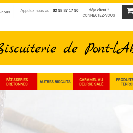
déjà client ?
Appelez-nous au :
02 98 87 17 90
z-nous
CONNECTEZ-VOUS
PÂTISSERIES
CARAMEL AU
PRODUIT
AUTRES BISCUITS
BRETONNES
BEURRE SALÉ
TERRO