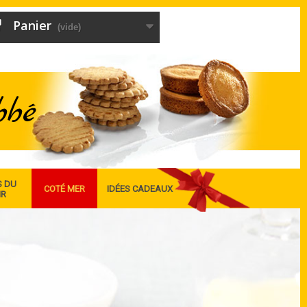
Panier
(vide)
S DU
COTÉ MER
IDÉES CADEAUX
IR