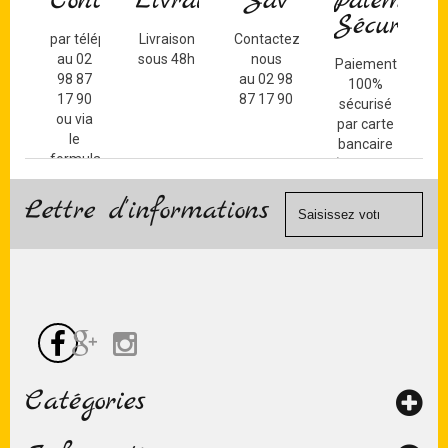
Contact
Livraison
Sav
Paiement
Sécurisé
par téléphone
Livraison
Contactez-
au 02
sous 48h
nous
Paiement
98 87
au 02 98
100%
17 90
87 17 90
sécurisé
ou via
par carte
le
bancaire
formulaire
(Mastercard,
de
Visa, ...) et
contact
Lettre d'informations
chèque.
Catégories