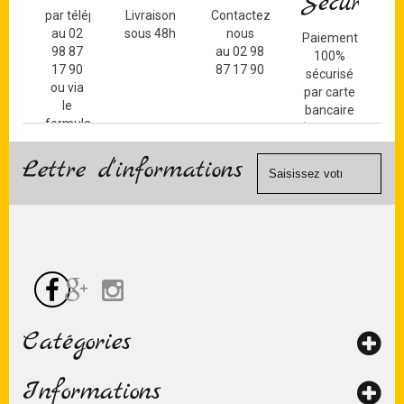
Sécurisé
par téléphone
Livraison
Contactez-
au 02
sous 48h
nous
Paiement
98 87
au 02 98
100%
17 90
87 17 90
sécurisé
ou via
par carte
le
bancaire
formulaire
(Mastercard,
de
Visa, ...) et
contact
Lettre d'informations
chèque.
Catégories
Informations