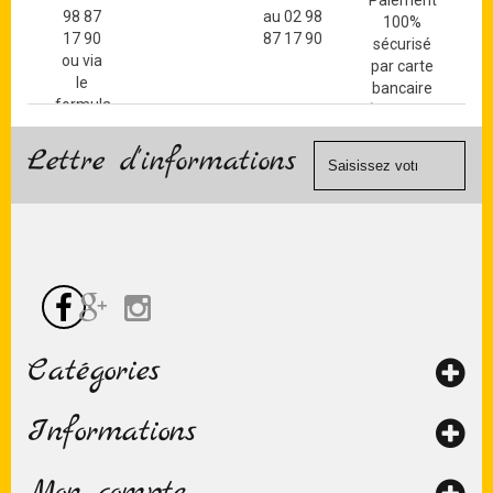
Paiement
98 87
au 02 98
100%
17 90
87 17 90
sécurisé
ou via
par carte
le
bancaire
formulaire
(Mastercard,
de
Visa, ...) et
contact
Lettre d'informations
chèque.
Catégories
Informations
Mon compte