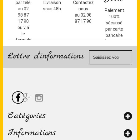
par téléphone
Livraison
Contactez-
au 02
sous 48h
nous
Paiement
98 87
au 02 98
100%
17 90
87 17 90
sécurisé
ou via
par carte
le
bancaire
formulaire
(Mastercard,
de
Visa, ...) et
contact
Lettre d'informations
chèque.
Catégories
Informations