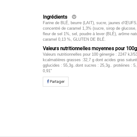
Ingrédients
Farine de BLÉ, beurre (LAIT), sucre, jaunes d’ŒUFS
concentré de caramel 1,3% (sucre, sirop de glucose,
fleur de sel 1%, sel, poudre à lever (BLÉ), arôme nat
caramel 0,13 %, GLUTEN DE BLÉ.
Valeurs nutritionnelles moyennes pour 100
Valeurs nutritionnelles pour 100 génergie : 2247 kJ/5
kcalmatières grasses :32,7 g dont acides gras saturé
gglucides : 55,3g..dont sucres : 25,3g.. protéines : 5,
0,91"
Partager