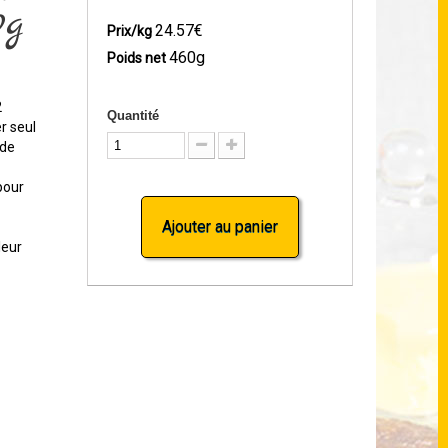
0g
24.57€
Prix/kg
460g
Poids net
2
Quantité
r seul
nde
pour
Ajouter au panier
leur