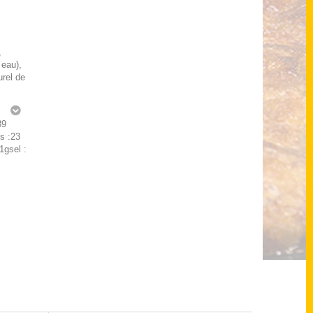
,
 eau),
urel de
g
39
s :23
1gsel :