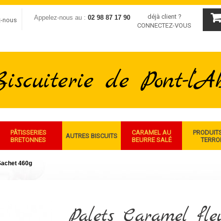
déjà client ?
Appelez-nous au :
02 98 87 17 90
z-nous
CONNECTEZ-VOUS
PÂTISSERIES
CARAMEL AU
PRODUIT
AUTRES BISCUITS
BRETONNES
BEURRE SALÉ
TERRO
 Sachet 460g
Palets Caramel fle