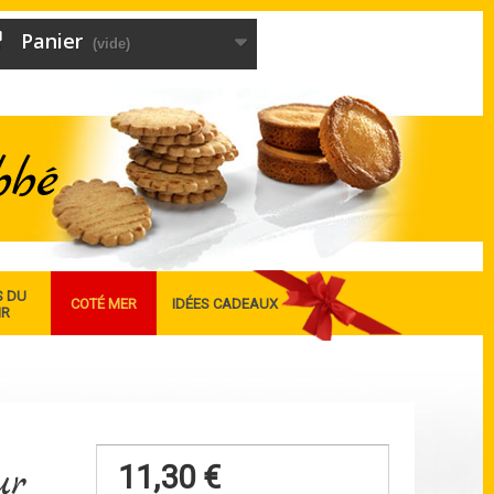
Panier
(vide)
S DU
COTÉ MER
IDÉES CADEAUX
IR
ur
11,30 €