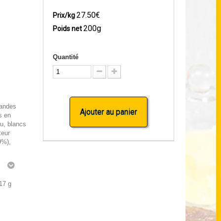
27.50€
Prix/kg
200g
Poids net
Quantité
mandes
Ajouter au panier
s en
au, blancs
teur
9%),
g
.17 g