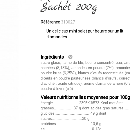
Sachet 200g
Référence
313027
Un délicieux mini palet pur beurre sur un lit
d'amandes.
Ingrédients
sucre glace, farine de blé, beurre concentré, eau, a
hachées (8,13%), amandes en poudre (7%), amande
poudre brute (6,25%), blancs d’œufs reconstitués (e
d’œufs en poudre pasteurisés (blancs d’œufs, correc
d’acidité : acide citrique), arôme d'amande amère (0,
poudre à lever (blé).
Valeurs nutritionnelles moyennes pour 100
énergie…………………2395KJ/573 Kcal matières
grasses.................37 g dont acides gras saturés....
glucides...............................49 g dont
sucres..........................30 g
protéines..............................10,6 g
sel........................................0,12g