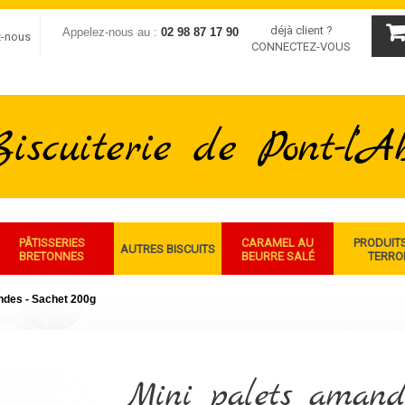
déjà client ?
Appelez-nous au :
02 98 87 17 90
z-nous
CONNECTEZ-VOUS
PÂTISSERIES
CARAMEL AU
PRODUIT
AUTRES BISCUITS
BRETONNES
BEURRE SALÉ
TERRO
ndes - Sachet 200g
Mini palets amand