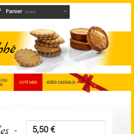
Panier
(vide)
S DU
COTÉ MER
IDÉES CADEAUX
IR
es -
5,50 €