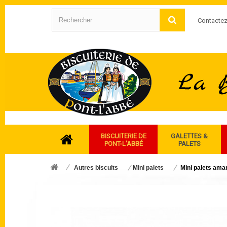
Contacte
BISCUITERIE DE
GALETTES &
PONT-L'ABBÉ
PALETS
Autres biscuits
Mini palets
Mini palets ama