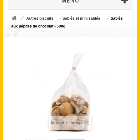
MENU
Autres biscuits
Sablés et mini sablés
Sablés
aux pépites de chocolat - 500g
Agrandir l'image