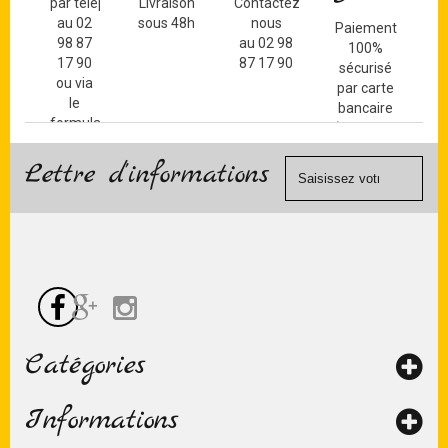
par téléphone
Livraison
Contactez-
au 02
sous 48h
nous
Paiement
98 87
au 02 98
100%
17 90
87 17 90
sécurisé
ou via
par carte
le
bancaire
formulaire
(Mastercard,
de
Visa, ...) et
contact
Lettre d'informations
chèque.
Catégories
Informations